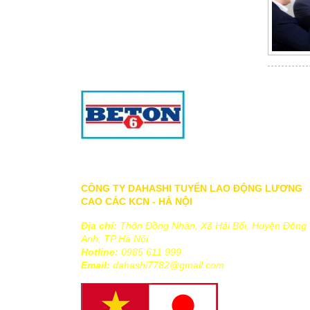
TRANG CHỦ
|
GIỚI THIỆU VỀ DAHASHI
|
DỊCH VỤ
|
TƯ
CÔNG TY DAHASHI TUYỂN LAO ĐỘNG LƯƠNG
CAO CÁC KCN - HÀ NỘI
Địa chỉ:
Thôn Đồng Nhân, Xã Hải Bối, Huyện Đông
Anh, TP Hà Nội
Hotline:
0985 611 999
Email:
dahashi7782@gmail.com