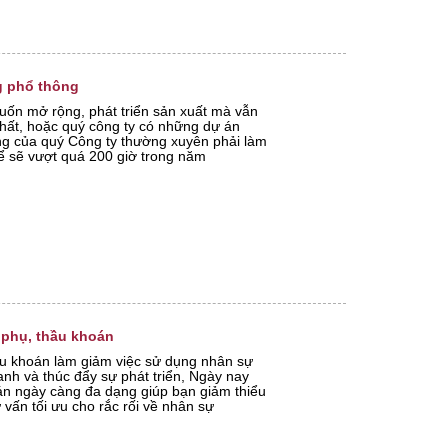
ng phổ thông
ốn mở rộng, phát triển sản xuất mà vẫn
hất, hoặc quý công ty có những dự án
ộng của quý Công ty thường xuyên phải làm
hể sẽ vượt quá 200 giờ trong năm
 phụ, thầu khoán
hầu khoán làm giảm việc sử dụng nhân sự
ranh và thúc đẩy sự phát triển, Ngày nay
oán ngày càng đa dạng giúp bạn giảm thiểu
 vấn tối ưu cho rắc rối về nhân sự