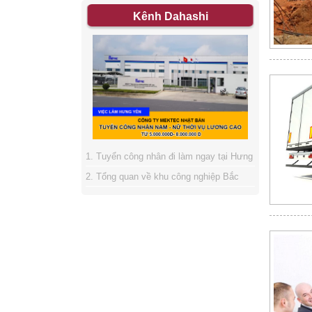
Kênh Dahashi
1. Tuyển công nhân đi làm ngay tại Hưng
2. Tổng quan về khu công nghiệp Bắc
Yên
3. Giải quyết vướng mắt cho thuê lao
Thăng Long
4. Tuyển bóng đá nữ Việt Nam giành ngôi
động
vô địch