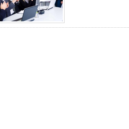
 VẤN
|
TUYỂN DỤNG
|
HÌNH ẢNH HOẠT ĐỘNG
|
TIN TỨC
|
LIÊN HỆ
|