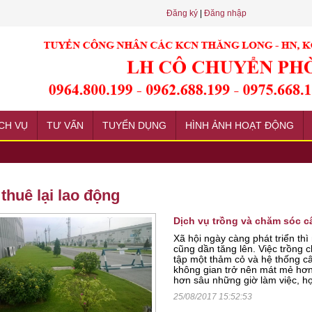
Đăng ký
|
Đăng nhập
CH VỤ
TƯ VẤN
TUYỂN DỤNG
HÌNH ẢNH HOẠT ĐỘNG
t định phải biết
ới
thuê lại lao động
ính đến yếu tố phù hợp
Dịch vụ trồng và chăm sóc c
Xã hội ngày càng phát triển thì
cũng dần tăng lên. Việc trồng c
tập một thảm cỏ và hệ thống cây
không gian trở nên mát mẻ hơn
hơn sâu những giờ làm việc, họ
25/08/2017 15:52:53