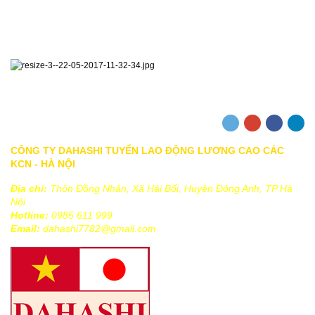
TRANG CHỦ
|
GIỚI THIỆU VỀ DAHASHI
|
DỊCH VỤ
|
TƯ VẤN
|
TUYỂN DỤNG
|
HÌNH ẢNH HOẠT ĐỘNG
|
TIN TỨC
|
LIÊN HỆ
|
CÔNG TY DAHASHI TUYỂN LAO ĐỘNG LƯƠNG CAO CÁC
KCN - HÀ NỘI
Địa chỉ:
Thôn Đồng Nhân, Xã Hải Bối, Huyện Đông Anh, TP Hà
Nội
Hotline:
0985 611 999
Email:
dahashi7782@gmail.com