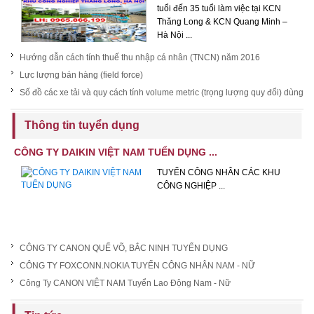
tuổi đến 35 tuổi làm việc tại KCN
Thăng Long & KCN Quang Minh –
Hà Nội ...
Hướng dẫn cách tính thuế thu nhập cá nhân (TNCN) năm 2016
Lực lượng bán hàng (field force)
Số đồ các xe tải và quy cách tính volume metric (trọng lượng quy đổi) dùng
trong báo giá bốc xếp hàng nhẹ
Thông tin tuyển dụng
CÔNG TY DAIKIN VIỆT NAM TUỂN DỤNG ...
TUYỂN CÔNG NHÂN CÁC KHU
CÔNG NGHIỆP ...
CÔNG TY CANON QUẾ VÕ, BẮC NINH TUYỂN DỤNG
CÔNG TY FOXCONN.NOKIA TUYỂN CÔNG NHÂN NAM - NỮ
Công Ty CANON VIỆT NAM Tuyển Lao Động Nam - Nữ