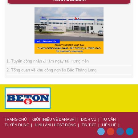
1. Tuyển công nhân đi làm ngay tại Hưng Yên
2. Tổng quan về khu công nghiệp Bắc Thăng Long
3. Giải quyết vướng mắt cho thuê lao động
4. Tuyển bóng đá nữ Việt Nam giành ngôi vô địch
TRANG CHỦ
|
GIỚI THIỆU VỀ DAHASHI
|
DỊCH VỤ
|
TƯ VẤN
|
TUYỂN DỤNG
|
HÌNH ẢNH HOẠT ĐỘNG
|
TIN TỨC
|
LIÊN HỆ
|