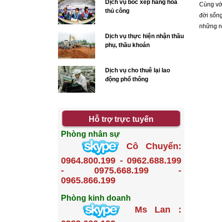
Dịch vụ bốc xếp hàng hóa
Cùng với
thủ công
đời sống
những ng
Dịch vụ thực hiện nhận thầu
phụ, thầu khoán
Dịch vụ cho thuê lại lao
động phổ thông
Hỗ trợ trực tuyến
Phòng nhân sự
Cô Chuyển:
0964.800.199 - 0962.688.199
- 0975.668.199 -
0965.866.199
Phòng kinh doanh
Ms Lan :