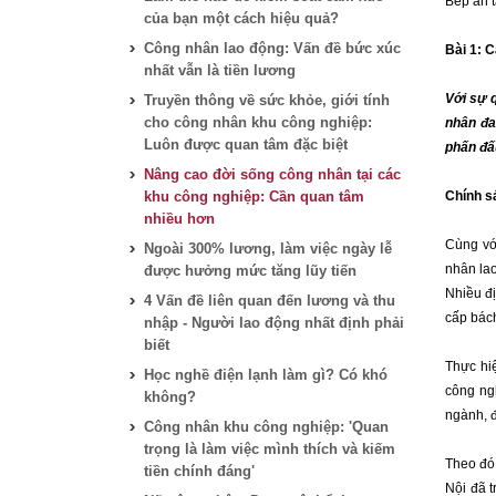
Bếp ăn 
của bạn một cách hiệu quả?
Công nhân lao động: Vấn đề bức xúc
Bài 1: 
nhất vẫn là tiền lương
Với sự 
Truyền thông về sức khỏe, giới tính
cho công nhân khu công nghiệp:
nhân đa
Luôn được quan tâm đặc biệt
phấn đấu
Nâng cao đời sống công nhân tại các
khu công nghiệp: Cần quan tâm
Chính s
nhiều hơn
Cùng vớ
Ngoài 300% lương, làm việc ngày lễ
nhân lao
được hưởng mức tăng lũy tiến
Nhiều đị
4 Vấn đề liên quan đến lương và thu
cấp bách
nhập - Người lao động nhất định phải
biết
Thực hi
Học nghề điện lạnh làm gì? Có khó
công ng
không?
ngành, 
Công nhân khu công nghiệp: 'Quan
trọng là làm việc mình thích và kiếm
Theo đó,
tiền chính đáng'
Nội đã t