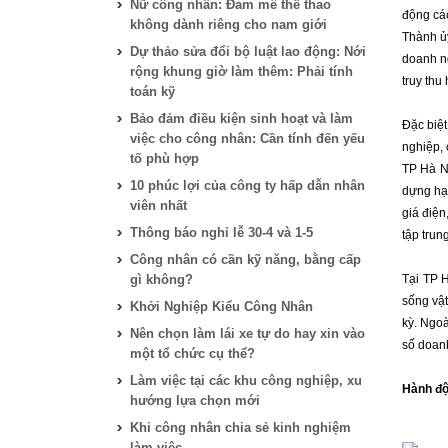
Nữ công nhân: Đam mê thể thao
động các
không dành riêng cho nam giới
Thành ủy
Dự thảo sửa đổi bộ luật lao động: Nới
doanh ng
rộng khung giờ làm thêm: Phải tính
truy thu
toán kỹ
Bảo đảm điều kiện sinh hoạt và làm
Đặc biệt
việc cho công nhân: Cần tính đến yếu
nghiệp,
tố phù hợp
TP Hà Nộ
10 phúc lợi của công ty hấp dẫn nhân
dựng hạ 
viên nhất
giá điện
Thông báo nghỉ lễ 30-4 và 1-5
tập trun
Công nhân có cần kỹ năng, bằng cấp
gì không?
Tại TP 
sống vật
Khởi Nghiệp Kiểu Công Nhân
kỳ. Ngoà
Nên chọn làm lái xe tự do hay xin vào
số doanh
một tổ chức cụ thể?
Làm việc tại các khu công nghiệp, xu
Hành độn
hướng lựa chọn mới
Khi công nhân chia sẻ kinh nghiệm
làm việc