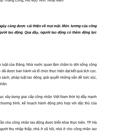
iệp Thăng Long, Hà Nội). Ảnh: Nhật Nam
ngày càng được cải thiện về mọi mặt. Mức lương của công
người lao động. Qua đây, người lao động có thêm động lực
áp luật của Đảng, Nhà nước quan tâm chăm lo đời sống công
 đã được ban hành và tổ chức thực hiện đạt kết quả tích cực.
 sách, pháp luật lao động, giải quyết những vấn đề bức xúc,
nhân.
ục xây dựng giai cấp công nhân Việt Nam thời kỳ đẩy mạnh
chương trình, kế hoạch hành động phù hợp với đặc thù của
hần cho công nhân lao động được triển khai thực hiện. TP Hà
người thu nhập thấp, nhà ở xã hội, nhà ở cho công nhân lao