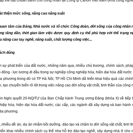
tập thể đạt chuẩn dành cho công nhân tại Công ty Canon Việt Nam (Khu công ngh
Cải thiện mức sống, nâng cao năng suất
quan tâm của Đảng, Nhà nước và tổ chức Công đoàn, đời sống của công nhân 
ng tăng dần, thời gian làm việc được quy định cụ thể phù hợp với thể trạng 
 nâng cao tay nghề, năng suất, chất lượng công việc...
ách đúng
i sự phát triển của đất nước, những năm qua, nhiều chủ trương, chính sách, ph
 động - lực lượng đi đầu trong sự nghiệp công nghiệp hóa, hiện đại hóa đất nước -
a phương trong đó có TP Hà Nội, TP Hồ Chí Minh đã triển khai hiệu quả các chính
, tạo chuyển biến rõ rệt trong việc nâng cao đời sống vật chất, tinh thần của công 
ện Nghị quyết 20-NQ/TƯ của Ban Chấp hành Trung ương Đảng (khóa X) về tiếp t
hiệp hóa, hiện đại hóa đất nước; các cấp, các ngành đã xây dựng và ban hành 
địa phương.
 nhiều đề án, dự án nhằm bồi dưỡng, đào tạo và chăm lo đời sống vật chất, tinh t
riển khai nhiều chính sách cụ thể như hỗ trợ đào tạo nghề, xây dựng nhà ở cho 