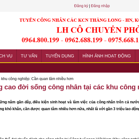
Đăng ký
|
Đăng nhập
CH VỤ
TƯ VẤN
TUYỂN DỤNG
HÌNH ẢNH HOẠT ĐỘNG
t định phải biết
c khu công nghiệp: Cần quan tâm nhiều hơn
ới
 cao đời sống công nhân tại các khu công 
ính đến yếu tố phù hợp
ững năm gần đây, điều kiện sinh hoạt và làm việc của công nhân trên cả nước
g khó khăn, cần được quan tâm nhiều hơn nữa, nhất là với gần 3 triệu lao động 