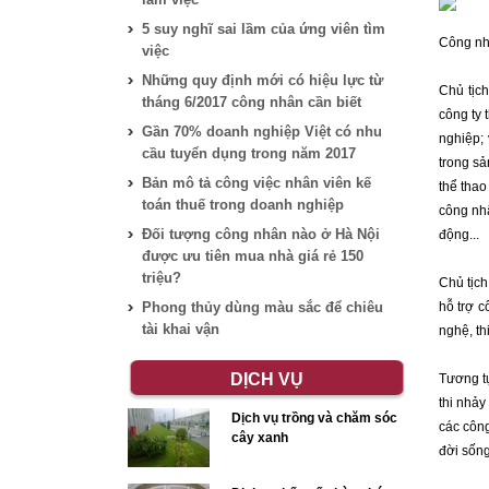
5 suy nghĩ sai lầm của ứng viên tìm
Công nh
việc
Những quy định mới có hiệu lực từ
Chủ tịc
tháng 6/2017 công nhân cần biết
công ty 
Gần 70% doanh nghiệp Việt có nhu
nghiệp; 
cầu tuyển dụng trong năm 2017
trong sả
Bản mô tả công việc nhân viên kế
thể thao
toán thuế trong doanh nghiệp
công nh
Đối tượng công nhân nào ở Hà Nội
động...
được ưu tiên mua nhà giá rẻ 150
triệu?
Chủ tịc
Phong thủy dùng màu sắc để chiêu
hỗ trợ c
tài khai vận
nghệ, th
DỊCH VỤ
Tương tự
thi nhảy
Dịch vụ trồng và chăm sóc
các công
cây xanh
đời sống