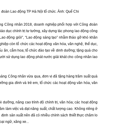
 đoàn Lao động TP Hà Nội tổ chức. Ảnh: Quế Chi
áng Công nhân 2018, doanh nghiệp phối hợp với Công đoàn
giáo dục chính trị tư tưởng, xây dựng tác phong lao động công
“Lao động giỏi”, “Lao động sáng tạo” nhằm tháo gỡ khó khăn
ghiệp còn tổ chức các hoạt động văn hóa, văn nghệ, thể dục,
nấu ăn, cắm hoa; tổ chức đào tạo về dinh dưỡng; tặng quà cho
ời sử dụng lao động phát nước giải khát cho công nhân lao
háng Công nhân vừa qua, đơn vị đã tặng hàng trăm suất quà
ỡng gia đình và trẻ em, tổ chức các hoạt động văn hóa, văn
dưỡng, nâng cao trình độ chính trị, văn hóa; các hoạt động
âm làm việc và đạt năng suất, chất lượng cao. Không riêng ở
 định sản xuất nên đã có nhiều chính sách thiết thực chăm lo
ại ngữ, xăng xe...