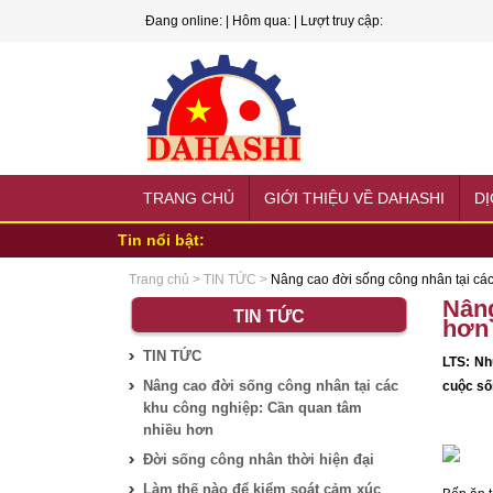
Đang online:
| Hôm qua:
| Lượt truy cập:
TRANG CHỦ
GIỚI THIỆU VỀ DAHASHI
DỊ
Tin nổi bật:
4 Vấn đề liên quan đến lương và thu nhập - Người lao động nhấ
Trang chủ
>
TIN TỨC
>
Nâng cao đời sống công nhân tại cá
Nữ công nhân: Đam mê thể thao không dành riêng cho nam gi
Nâng
Bảo đảm điều kiện sinh hoạt và làm việc cho công nhân: Cần t
TIN TỨC
hơn
10 phúc lợi của công ty hấp dẫn nhân viên nhất
TIN TỨC
Thông báo nghỉ lễ 30-4 và 1-5
LTS: Nh
Khởi Nghiệp Kiểu Công Nhân
Nâng cao đời sống công nhân tại các
cuộc sốn
Nên chọn làm lái xe tự do hay xin vào một tổ chức cụ thể?
khu công nghiệp: Cần quan tâm
5 suy nghĩ sai lầm của ứng viên tìm việc
nhiều hơn
Phong thủy dùng màu sắc để chiêu tài khai vận
Đời sống công nhân thời hiện đại
Làm thế nào để kiểm soát cảm xúc