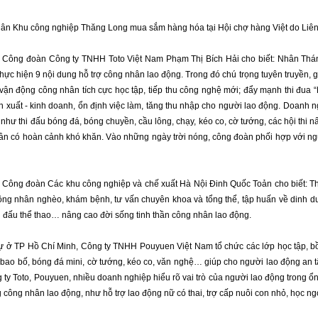
ân Khu công nghiệp Thăng Long mua sắm hàng hóa tại Hội chợ hàng Việt do Liên
h Công đoàn Công ty TNHH Toto Việt Nam Phạm Thị Bích Hải cho biết: Nhân Th
thực hiện 9 nội dung hỗ trợ công nhân lao động. Trong đó chú trọng tuyên truyền, 
vận động công nhân tích cực học tập, tiếp thu công nghệ mới; đẩy mạnh thi đua 
n xuất - kinh doanh, ổn định việc làm, tăng thu nhập cho người lao động. Doanh n
 như thi đấu bóng đá, bóng chuyền, cầu lông, chạy, kéo co, cờ tướng, các hội thi 
ân có hoàn cảnh khó khăn. Vào những ngày trời nóng, công đoàn phối hợp với ngư
h Công đoàn Các khu công nghiệp và chế xuất Hà Nội Đinh Quốc Toản cho biết: T
ông nhân nghèo, khám bệnh, tư vấn chuyên khoa và tổng thể, tập huấn về dinh dư
i đấu thể thao… nâng cao đời sống tinh thần công nhân lao động.
 ở TP Hồ Chí Minh, Công ty TNHH Pouyuen Việt Nam tổ chức các lớp học tập, bồi 
 bao bố, bóng đá mini, cờ tướng, kéo co, văn nghệ… giúp cho người lao động an t
 ty Toto, Pouyuen, nhiều doanh nghiệp hiểu rõ vai trò của người lao động trong ổn
 công nhân lao động, như hỗ trợ lao động nữ có thai, trợ cấp nuôi con nhỏ, học ngo