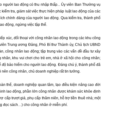
ho người lao động có thu nhập thấp... Ủy viên Ban Thường vụ
iểm tra, giám sát việc thực hiện pháp luật lao động của các
 ích chính đáng của người lao động. Qua kiểm tra, thành phố
 lao động, ngừng việc tập thể.
p xúc, đối thoại với công nhân lao động trong các khu công
y viên Trung ương Đảng, Phó Bí thư Thành ủy, Chủ tịch UBND
àn, công nhân lao động; tập trung vào các vấn đề đầu tư xây
 nhân, khu vui chơi cho trẻ em, nhà ở xã hội cho công nhân;
 chế độ bảo hiểm cho người lao động. Đáng chú ý, thành phố đã
ai nên công nhân, chủ doanh nghiệp rất tin tưởng.
àn thể, doanh nghiệp quan tâm, tạo điều kiện nâng cao đời
ệ sinh lao động, phần lớn công nhân được khám sức khỏe định
ợ cấp trượt giá, phụ cấp thâm niên, hỗ trợ tiền thuê nhà; một
òng đọc sách…) cho công nhân ở miễn phí.