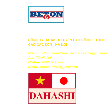
4. Tuyển bóng đá nữ Việt Nam giành ngôi
động
vô địch
TRANG CHỦ
|
GIỚI THIỆU VỀ DAHASHI
|
DỊCH VỤ
|
TƯ
CÔNG TY DAHASHI TUYỂN LAO ĐỘNG LƯƠNG
CAO CÁC KCN - HÀ NỘI
Địa chỉ:
Thôn Đồng Nhân, Xã Hải Bối, Huyện Đông
Anh, TP Hà Nội
Hotline:
0985 611 999
Email:
dahashi7782@gmail.com