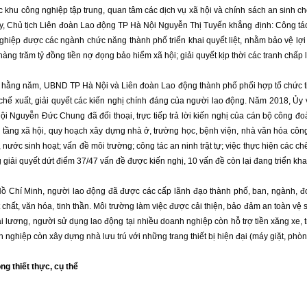
 khu công nghiệp tập trung, quan tâm các dịch vụ xã hội và chính sách an sinh c
, Chủ tịch Liên đoàn Lao động TP Hà Nội Nguyễn Thị Tuyến khẳng định: Công tác k
hiệp được các ngành chức năng thành phố triển khai quyết liệt, nhằm bảo vệ lợi
 hàng trăm tỷ đồng tiền nợ đọng bảo hiểm xã hội; giải quyết kịp thời các tranh chấp
 hằng năm, UBND TP Hà Nội và Liên đoàn Lao động thành phố phối hợp tổ chức tiế
 chế xuất, giải quyết các kiến nghị chính đáng của người lao động. Năm 2018, Ủ
i Nguyễn Đức Chung đã đối thoại, trực tiếp trả lời kiến nghị của cán bộ công đo
tầng xã hội, quy hoạch xây dựng nhà ở, trường học, bệnh viện, nhà văn hóa công
, nước sinh hoạt; vấn đề môi trường; công tác an ninh trật tự; việc thực hiện các
g giải quyết dứt điểm 37/47 vấn đề được kiến nghị, 10 vấn đề còn lại đang triển kh
Hồ Chí Minh, người lao động đã được các cấp lãnh đạo thành phố, ban, ngành, đo
 chất, văn hóa, tinh thần. Môi trường làm việc được cải thiện, bảo đảm an toàn v
i lương, người sử dụng lao động tại nhiều doanh nghiệp còn hỗ trợ tiền xăng xe, tr
 nghiệp còn xây dựng nhà lưu trú với những trang thiết bị hiện đại (máy giặt, ph
g thiết thực, cụ thể