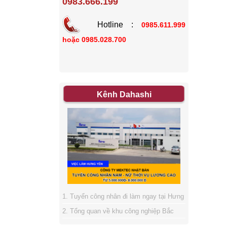
0983.666.199
Hotline :
0985.611.999
hoặc
0985.028.700
Kênh Dahashi
1. Tuyển công nhân đi làm ngay tại Hưng
2. Tổng quan về khu công nghiệp Bắc
Yên
3. Giải quyết vướng mắt cho thuê lao
Thăng Long