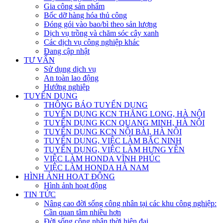
Gia công sản phẩm
Bốc dỡ hàng hóa thủ công
Đóng gói vào bao/bì theo sản lượng
Dịch vụ trồng và chăm sóc cây xanh
Các dịch vụ công nghiệp khác
Đang cập nhật
TƯ VẤN
Sử dụng dịch vụ
An toàn lao động
Hướng nghiệp
TUYỂN DỤNG
THÔNG BÁO TUYỂN DỤNG
TUYỂN DỤNG KCN THĂNG LONG, HÀ NỘI
TUYỂN DỤNG KCN QUANG MINH, HÀ NỘI
TUYỂN DỤNG KCN NỘI BÀI, HÀ NỘI
TUYỂN DỤNG, VIỆC LÀM BẮC NINH
TUYỂN DỤNG, VIỆC LÀM HƯNG YÊN
VIỆC LÀM HONDA VĨNH PHÚC
VIỆC LÀM HONDA HÀ NAM
HÌNH ẢNH HOẠT ĐỘNG
Hình ảnh hoạt động
TIN TỨC
Nâng cao đời sống công nhân tại các khu công nghiệp:
Cần quan tâm nhiều hơn
Đời sống công nhân thời hiện đại