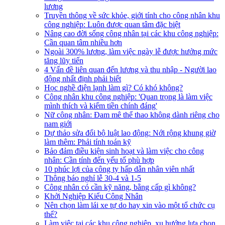
lương
Truyền thông về sức khỏe, giới tính cho công nhân khu
công nghiệp: Luôn được quan tâm đặc biệt
Nâng cao đời sống công nhân tại các khu công nghiệp:
Cần quan tâm nhiều hơn
Ngoài 300% lương, làm việc ngày lễ được hưởng mức
tăng lũy tiến
4 Vấn đề liên quan đến lương và thu nhập - Người lao
động nhất định phải biết
Học nghề điện lạnh làm gì? Có khó không?
Công nhân khu công nghiệp: 'Quan trọng là làm việc
mình thích và kiếm tiền chính đáng'
Nữ công nhân: Đam mê thể thao không dành riêng cho
nam giới
Dự thảo sửa đổi bộ luật lao động: Nới rộng khung giờ
làm thêm: Phải tính toán kỹ
Bảo đảm điều kiện sinh hoạt và làm việc cho công
nhân: Cần tính đến yếu tố phù hợp
10 phúc lợi của công ty hấp dẫn nhân viên nhất
Thông báo nghỉ lễ 30-4 và 1-5
Công nhân có cần kỹ năng, bằng cấp gì không?
Khởi Nghiệp Kiểu Công Nhân
Nên chọn làm lái xe tự do hay xin vào một tổ chức cụ
thể?
Làm việc tại các khu công nghiệp, xu hướng lựa chọn