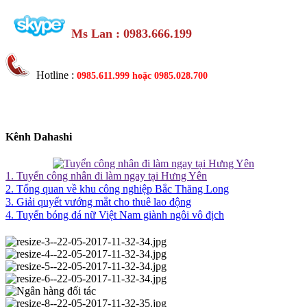
Ms Lan : 0983.666.199
Hotline :
0985.611.999 hoặc
0985.028.700
Kênh Dahashi
1. Tuyển công nhân đi làm ngay tại Hưng Yên
2. Tổng quan về khu công nghiệp Bắc Thăng Long
3. Giải quyết vướng mắt cho thuê lao động
4. Tuyển bóng đá nữ Việt Nam giành ngôi vô địch