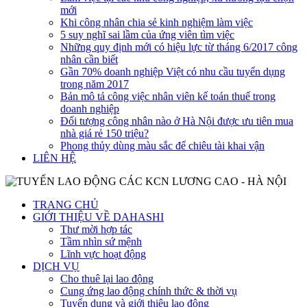
mới
Khi công nhân chia sẻ kinh nghiệm làm việc
5 suy nghĩ sai lầm của ứng viên tìm việc
Những quy định mới có hiệu lực từ tháng 6/2017 công
nhân cần biết
Gần 70% doanh nghiệp Việt có nhu cầu tuyển dụng
trong năm 2017
Bản mô tả công việc nhân viên kế toán thuế trong
doanh nghiệp
Đối tượng công nhân nào ở Hà Nội được ưu tiên mua
nhà giá rẻ 150 triệu?
Phong thủy dùng màu sắc để chiêu tài khai vận
LIÊN HỆ
TRANG CHỦ
GIỚI THIỆU VỀ DAHASHI
Thư mời hợp tác
Tầm nhìn sứ mệnh
Lĩnh vực hoạt động
DỊCH VỤ
Cho thuê lại lao động
Cung ứng lao động chính thức & thời vụ
Tuyển dụng và giới thiệu lao động