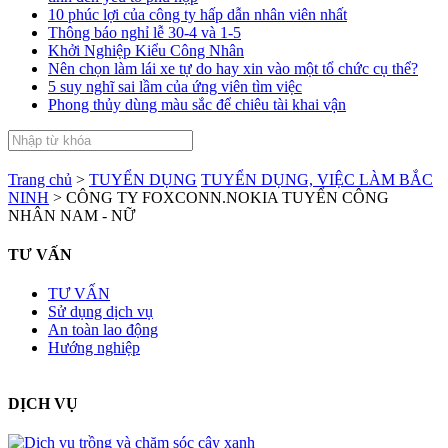
10 phúc lợi của công ty hấp dẫn nhân viên nhất
Thông báo nghỉ lễ 30-4 và 1-5
Khởi Nghiệp Kiểu Công Nhân
Nên chọn làm lái xe tự do hay xin vào một tổ chức cụ thể?
5 suy nghĩ sai lầm của ứng viên tìm việc
Phong thủy dùng màu sắc để chiêu tài khai vận
Trang chủ
>
TUYỂN DỤNG
TUYỂN DỤNG, VIỆC LÀM BẮC
NINH
>
CÔNG TY FOXCONN.NOKIA TUYỂN CÔNG
NHÂN NAM - NỮ
TƯ VẤN
TƯ VẤN
Sử dụng dịch vụ
An toàn lao động
Hướng nghiệp
DỊCH VỤ