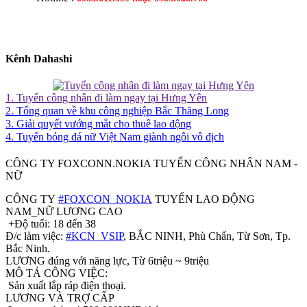
Kênh Dahashi
1. Tuyển công nhân đi làm ngay tại Hưng Yên
2. Tổng quan về khu công nghiệp Bắc Thăng Long
3. Giải quyết vướng mắt cho thuê lao động
4. Tuyển bóng đá nữ Việt Nam giành ngôi vô địch
CÔNG TY FOXCONN.NOKIA TUYỂN CÔNG NHÂN NAM -
NỮ
CÔNG TY
#FOXCON_NOKIA
TUYỂN LAO ĐỘNG
NAM_NỮ LƯƠNG CAO
+Độ tuổi: 18 đến 38
Đ/c làm việc:
#KCN_VSIP
, BẮC NINH, Phù Chẩn, Từ Sơn, Tp.
Bắc Ninh.
LƯƠNG đúng với năng lực, Từ 6triệu ~ 9triệu
MÔ TẢ CÔNG VIỆC:
Sản xuất lắp ráp điện thoại.
LƯƠNG VÀ TRỢ CẤP