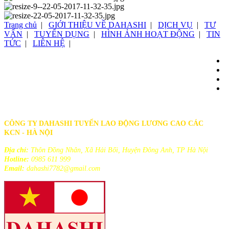
Trang chủ
|
GIỚI THIỆU VỀ DAHASHI
|
DỊCH VỤ
|
TƯ
VẤN
|
TUYỂN DỤNG
|
HÌNH ẢNH HOẠT ĐỘNG
|
TIN
TỨC
|
LIÊN HỆ
|
CÔNG TY DAHASHI TUYỂN LAO ĐỘNG LƯƠNG CAO CÁC
KCN - HÀ NỘI
Địa chỉ:
Thôn Đồng Nhân, Xã Hải Bối, Huyện Đông Anh, TP Hà Nội
Hotline:
0985 611 999
Email:
dahashi7782@gmail.com