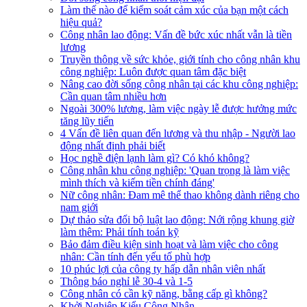
Làm thế nào để kiểm soát cảm xúc của bạn một cách
hiệu quả?
Công nhân lao động: Vấn đề bức xúc nhất vẫn là tiền
lương
Truyền thông về sức khỏe, giới tính cho công nhân khu
công nghiệp: Luôn được quan tâm đặc biệt
Nâng cao đời sống công nhân tại các khu công nghiệp:
Cần quan tâm nhiều hơn
Ngoài 300% lương, làm việc ngày lễ được hưởng mức
tăng lũy tiến
4 Vấn đề liên quan đến lương và thu nhập - Người lao
động nhất định phải biết
Học nghề điện lạnh làm gì? Có khó không?
Công nhân khu công nghiệp: 'Quan trọng là làm việc
mình thích và kiếm tiền chính đáng'
Nữ công nhân: Đam mê thể thao không dành riêng cho
nam giới
Dự thảo sửa đổi bộ luật lao động: Nới rộng khung giờ
làm thêm: Phải tính toán kỹ
Bảo đảm điều kiện sinh hoạt và làm việc cho công
nhân: Cần tính đến yếu tố phù hợp
10 phúc lợi của công ty hấp dẫn nhân viên nhất
Thông báo nghỉ lễ 30-4 và 1-5
Công nhân có cần kỹ năng, bằng cấp gì không?
Khởi Nghiệp Kiểu Công Nhân