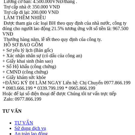
Lương cơ bản: 4.500.000VNĐ/tháng .
Trợ cấp nhà ở: 350.000 VNĐ
Trợ cấp đi lại: 200.000 VNĐ
LÀM THÊM NHIỀU
Được tham gia các loại BH theo quy định của nhà nước, công ty
đóng cho người lao động 21.5% tương ứng với số tiền là: 967.500
VNĐ
Thưởng hàng năm, lễ tết theo quy định của công ty.
HỒ SƠ BAO GỒM
+ Sơ yếu lý lịch (Bản gốc)
+ Xác nhận nhân sự (có dấu của công an)
+ Giấy khai sinh (bản sao)
+ Sổ Hộ khẩu (công chứng)
+ CMND (công chứng)
+ Giấy khám sức khỏe
+ĐĂNG KÝ ĐI LÀM NGAY Liên hệ: Chị Chuyển 0977.866.199
* 0983.666.199 * 0339.799.199 * 0965.866.199
Hoặc để lại số điện thoại để được Chúng tôi tư vấn trực tiếp
Zalo: 0977.866.199
TƯ VẤN
TƯ VẤN
Sử dụng dịch vụ
An toàn lao động