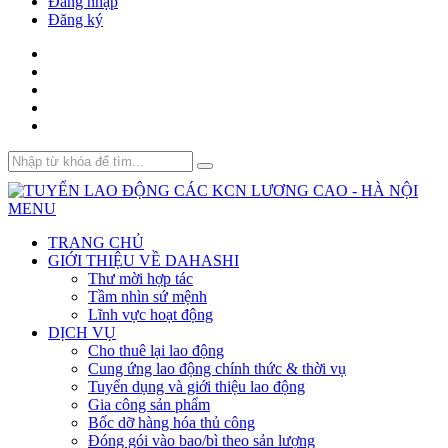
Đăng nhập
Đăng ký
MENU
TRANG CHỦ
GIỚI THIỆU VỀ DAHASHI
Thư mời hợp tác
Tầm nhìn sứ mệnh
Lĩnh vực hoạt động
DỊCH VỤ
Cho thuê lại lao động
Cung ứng lao động chính thức & thời vụ
Tuyển dụng và giới thiệu lao động
Gia công sản phẩm
Bốc dỡ hàng hóa thủ công
Đóng gói vào bao/bì theo sản lượng