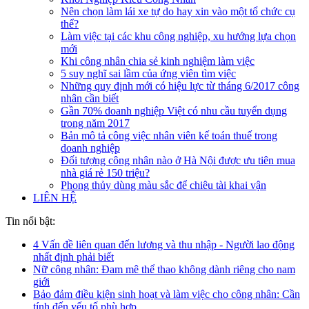
Nên chọn làm lái xe tự do hay xin vào một tổ chức cụ
thể?
Làm việc tại các khu công nghiệp, xu hướng lựa chọn
mới
Khi công nhân chia sẻ kinh nghiệm làm việc
5 suy nghĩ sai lầm của ứng viên tìm việc
Những quy định mới có hiệu lực từ tháng 6/2017 công
nhân cần biết
Gần 70% doanh nghiệp Việt có nhu cầu tuyển dụng
trong năm 2017
Bản mô tả công việc nhân viên kế toán thuế trong
doanh nghiệp
Đối tượng công nhân nào ở Hà Nội được ưu tiên mua
nhà giá rẻ 150 triệu?
Phong thủy dùng màu sắc để chiêu tài khai vận
LIÊN HỆ
Tin nổi bật:
4 Vấn đề liên quan đến lương và thu nhập - Người lao động
nhất định phải biết
Nữ công nhân: Đam mê thể thao không dành riêng cho nam
giới
Bảo đảm điều kiện sinh hoạt và làm việc cho công nhân: Cần
tính đến yếu tố phù hợp