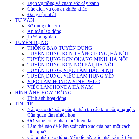
Dịch vụ trồng và chăm sóc cây xanh
Các dịch vụ công nghiệp khác
Đang cập nhật
TƯ VẤN
Sử dụng dịch vụ
An toàn lao động
Hướng nghiệp
TUYỂN DỤNG
THÔNG BÁO TUYỂN DỤNG
TUYỂN DỤNG KCN THĂNG LONG, HÀ NỘI
TUYỂN DỤNG KCN QUANG MINH, HÀ NỘI
TUYỂN DỤNG KCN NỘI BÀI, HÀ NỘI
TUYỂN DỤNG, VIỆC LÀM BẮC NINH
TUYỂN DỤNG, VIỆC LÀM HƯNG YÊN
VIỆC LÀM HONDA VĨNH PHÚC
VIỆC LÀM HONDA HÀ NAM
HÌNH ẢNH HOẠT ĐỘNG
Hình ảnh hoạt động
TIN TỨC
Nâng cao đời sống công nhân tại các khu công nghiệp:
Cần quan tâm nhiều hơn
Đời sống công nhân thời hiện đại
Làm thế nào để kiểm soát cảm xúc của bạn một cách
hiệu quả?
Công nhân lao động: Vấn đề bức xúc nhất vẫn là tiền