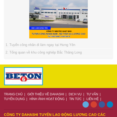
1. Tuyển công nhân đi làm ngay tại Hưng Yên
2. Tổng quan về khu công nghiệp Bắc Thăng Long
3. Giải quyết vướng mắt cho thuê lao động
4. Tuyển bóng đá nữ Việt Nam giành ngôi vô địch
TRANG CHỦ
|
GIỚI THIỆU VỀ DAHASHI
|
DỊCH VỤ
|
TƯ VẤN
|
TUYỂN DỤNG
|
HÌNH ẢNH HOẠT ĐỘNG
|
TIN TỨC
|
LIÊN HỆ
|
CÔNG TY DAHASHI TUYỂN LAO ĐỘNG LƯƠNG CAO CÁC