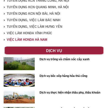
TUYỂN DỤNG KCN THĂNG LONG, HÀ NỘI
TUYỂN DỤNG KCN QUANG MINH, HÀ NỘI
TUYỂN DỤNG KCN NỘI BÀI, HÀ NỘI
TUYỂN DỤNG, VIỆC LÀM BẮC NINH
TUYỂN DỤNG, VIỆC LÀM HƯNG YÊN
VIỆC LÀM HONDA VĨNH PHÚC
VIỆC LÀM HONDA HÀ NAM
DỊCH VỤ
Dịch vụ trồng và chăm sóc cây xanh
Dịch vụ bốc xếp hàng hóa thủ công
Dịch vụ thực hiện nhận thầu phụ, thầu khoán