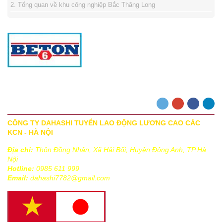
2. Tổng quan về khu công nghiệp Bắc Thăng Long
3. Giải quyết vướng mắt cho thuê lao động
4. Tuyển bóng đá nữ Việt Nam giành ngôi vô địch
TRANG CHỦ
|
GIỚI THIỆU VỀ DAHASHI
|
DỊCH VỤ
|
TƯ VẤN
|
TUYỂN DỤNG
|
HÌNH ẢNH HOẠT ĐỘNG
|
TIN TỨC
|
LIÊN HỆ
|
CÔNG TY DAHASHI TUYỂN LAO ĐỘNG LƯƠNG CAO CÁC
KCN - HÀ NỘI
Địa chỉ:
Thôn Đồng Nhân, Xã Hải Bối, Huyện Đông Anh, TP Hà
Nội
Hotline:
0985 611 999
Email:
dahashi7782@gmail.com